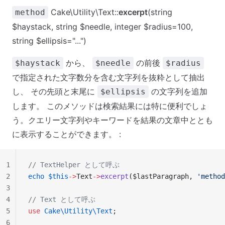
Cake\Utility\Text::
excerpt
(string
method
$haystack, string $needle, integer $radius=100,
string $ellipsis="...")
から、
の前後
$haystack
$needle
$radius
で指定された文字数分を含む文字列を抜粋として抽出
し、 その先頭と末尾に
の文字列を追加
$ellipsis
します。 このメソッドは検索結果には特に便利でしょ
う。クエリー文字列やキーワードを結果の文章中ととも
に表示することができます。 :
1
// TextHelper として呼ぶ
2
echo
 $this
->
Text
->
excerpt
($lastParagraph, 
'method
3
4
// Text として呼ぶ
5
use
 Cake\Utility\Text
;
6