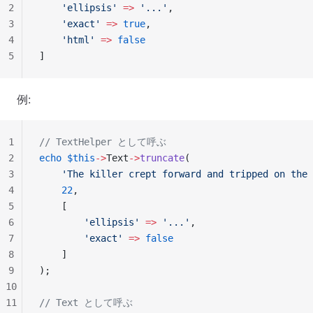
2
    'ellipsis'
 =>
 '...'
,
3
    'exact'
 =>
 true
,
4
    'html'
 =>
 false
5
]
例:
1
// TextHelper として呼ぶ
2
echo
 $this
->
Text
->
truncate
(
3
    'The killer crept forward and tripped on the 
4
    22
,
5
    [
6
        'ellipsis'
 =>
 '...'
,
7
        'exact'
 =>
 false
8
    ]
9
);
10
11
// Text として呼ぶ