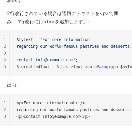
$text)
2行改行されている場合は適切にテキストを<p>で囲
み、 1行改行には<br>を追加します。:
1
$myText 
=
 'For more information
2
regarding our world-famous pastries and desserts.
3
4
contact 
info@example.com
'
;
5
$formattedText 
=
 $this
->
Text
->
autoParagraph
($myTe
出力:
1
<
p
>For more information<
br
 />
2
regarding our world-famous pastries and desserts.
3
<
p
>contact 
info@example.com
</
p
>