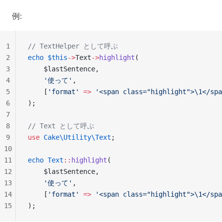
例:
1
// TextHelper として呼ぶ
2
echo
 $this
->
Text
->
highlight
(
3
    $lastSentence,
4
    '使って'
,
5
    [
'format'
 =>
 '<span class="highlight">\1</spa
6
);
7
8
// Text として呼ぶ
9
use
 Cake\Utility\Text
;
10
11
echo
 Text
::
highlight
(
12
    $lastSentence,
13
    '使って'
,
14
    [
'format'
 =>
 '<span class="highlight">\1</spa
15
);