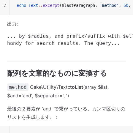
7
echo
 Text
::
excerpt
($lastParagraph, 
'method'
, 
50
, 
出力:
... by $radius, and prefix/suffix with $el
配列を文章的なものに変換する
Cake\Utility\Text::
toList
(array $list,
method
$and='and', $separator=', ')
最後の２要素が 'and' で繋がっている、カンマ区切りの
リストを生成します。 :