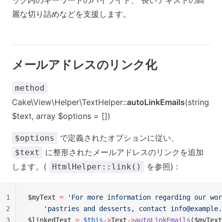
ック内のキーワードのハイライト、 長いテキストの綺
麗な切り詰めなどを支援します。
メールアドレスのリンク化
method
Cake\View\Helper\TextHelper::
autoLinkEmails
(string
$text, array $options = [])
で定義されたオプションに従い、
$options
に整形されたメールアドレスのリンクを追加
$text
します。(
を参照) :
HtmlHelper::link()
1
$myText 
=
 'For more information regarding our wor
2
    'pastries and desserts, contact 
info@example.
3
$linkedText 
=
 $this
->
Text
->
autoLinkEmails
($myText