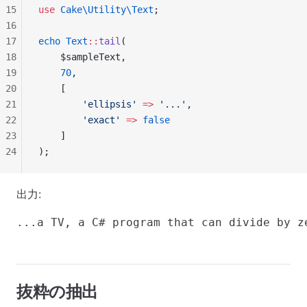
15
use
 Cake\Utility\Text
;
16
17
echo
 Text
::
tail
(
18
    $sampleText,
19
    70
,
20
    [
21
        'ellipsis'
 =>
 '...'
,
22
        'exact'
 =>
 false
23
    ]
24
);
出力:
抜粋の抽出