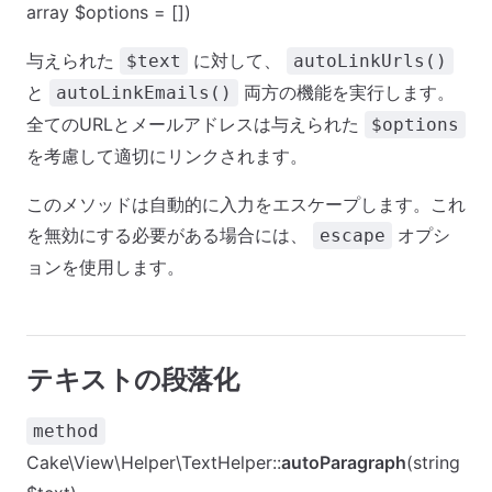
array $options = [])
与えられた
に対して、
$text
autoLinkUrls()
と
両方の機能を実行します。
autoLinkEmails()
全てのURLとメールアドレスは与えられた
$options
を考慮して適切にリンクされます。
このメソッドは自動的に入力をエスケープします。これ
を無効にする必要がある場合には、
オプシ
escape
ョンを使用します。
テキストの段落化
method
Cake\View\Helper\TextHelper::
autoParagraph
(string