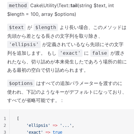
Cake\Utility\Text::
tail
(string $text, int
method
$length = 100, array $options)
が
より長い場合、このメソッドは
$text
$length
先頭から差となる長さの文字列を取り除き、
が定義されているなら先頭にその文字
'ellipsis'
列を追加します。 もし
に
が渡さ
'exact'
false
れたなら、切り詰めが本来発生したであろう場所の前に
ある最初の空白で切り詰められます。
はすべての追加パラメーターを渡すのに
$options
使われ、下記のようなキーがデフォルトになっており、
すべてが省略可能です。 :
1
[
2
    'ellipsis'
 =>
 '...'
,
3
    'exact'
 =>
 true