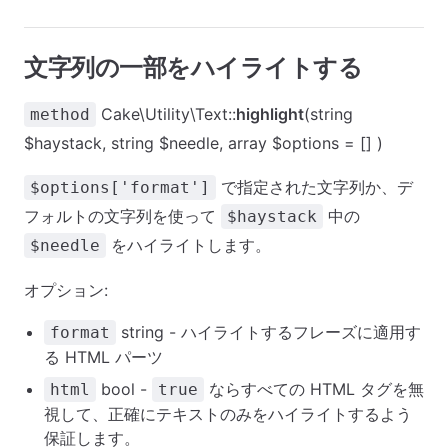
文字列の一部をハイライトする
Cake\Utility\Text::
highlight
(string
method
$haystack, string $needle, array $options = [] )
で指定された文字列か、デ
$options['format']
フォルトの文字列を使って
中の
$haystack
をハイライトします。
$needle
オプション:
string - ハイライトするフレーズに適用す
format
る HTML パーツ
bool -
ならすべての HTML タグを無
html
true
視して、正確にテキストのみをハイライトするよう
保証します。