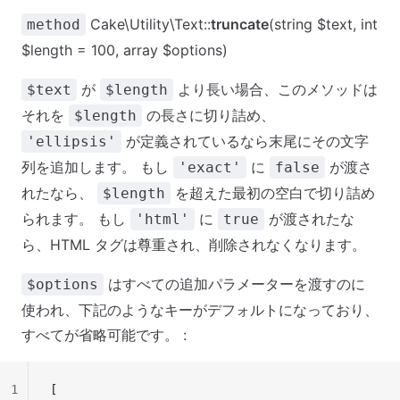
Cake\Utility\Text::
truncate
(string $text, int
method
$length = 100, array $options)
が
より長い場合、このメソッドは
$text
$length
それを
の長さに切り詰め、
$length
が定義されているなら末尾にその文字
'ellipsis'
列を追加します。 もし
に
が渡さ
'exact'
false
れたなら、
を超えた最初の空白で切り詰め
$length
られます。 もし
に
が渡されたな
'html'
true
ら、HTML タグは尊重され、削除されなくなります。
はすべての追加パラメーターを渡すのに
$options
使われ、下記のようなキーがデフォルトになっており、
すべてが省略可能です。 :
1
[