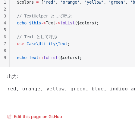
1
$colors 
=
 [
'red'
, 
'orange'
, 
'yellow'
, 
'green'
, 
'b
2
3
// TextHelper として呼ぶ
4
echo
 $this
->
Text
->
toList
($colors);
5
6
// Text として呼ぶ
7
use
 Cake\Utility\Text
;
8
9
echo
 Text
::
toList
($colors);
出力:
Edit this page on GitHub