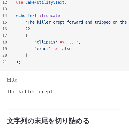
12
use
 Cake\Utility\Text
;
13
14
echo
 Text
::
truncate
(
15
    'The killer crept forward and tripped on the 
16
    22
,
17
    [
18
        'ellipsis'
 =>
 '...'
,
19
        'exact'
 =>
 false
20
    ]
21
);
出力:
文字列の末尾を切り詰める