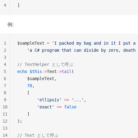
4
]
例:
1
$sampleText 
=
 'I packed my bag and in it I put a 
2
    'a C# program that can divide by zero, death 
3
4
// TextHelper として呼ぶ
5
echo
 $this
->
Text
->
tail
(
6
    $sampleText,
7
    70
,
8
    [
9
        'ellipsis'
 =>
 '...'
,
10
        'exact'
 =>
 false
11
    ]
12
);
13
14
// Text として呼ぶ