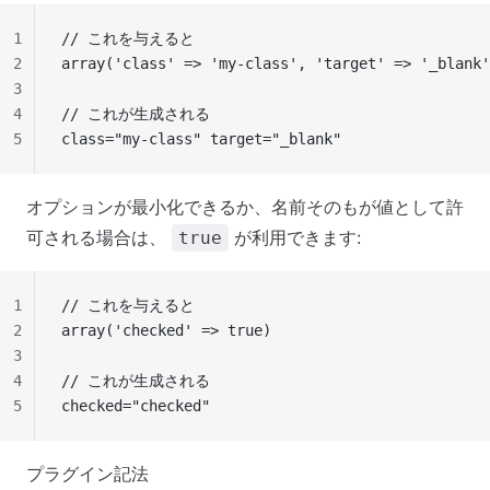
1
// これを与えると
2
array('class' => 'my-class', 'target' => '_blank'
3
4
// これが生成される
5
class="my-class" target="_blank"
オプションが最小化できるか、名前そのもが値として許
可される場合は、
が利用できます:
true
1
// これを与えると
2
array('checked' => true)
3
4
// これが生成される
5
checked="checked"
プラグイン記法