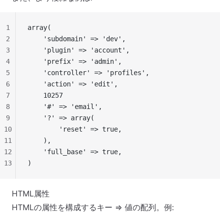
1
array(
2
    'subdomain' => 'dev',
3
    'plugin' => 'account',
4
    'prefix' => 'admin',
5
    'controller' => 'profiles',
6
    'action' => 'edit',
7
    10257
8
    '#' => 'email',
9
    '?' => array(
10
        'reset' => true,
11
    ),
12
    'full_base' => true,
13
)
HTML属性
HTMLの属性を構成するキー => 値の配列。例: