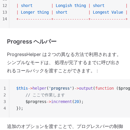
12
|
 short
        |
 Longish
 thing
 |
 short
         |
13
|
 Longer
 thing
 |
 short
         |
 Longest
 Value
 |
14
+--------------+---------------+---------------+
Progress ヘルパー
ProgressHelper は２つの異なる方法で利用されます。
シンプルなモードは、 処理が完了するまでに呼び出さ
れるコールバックを渡すことができます。 :
1
$this
->
helper
(
'progress'
)
->
output
(
function
 ($prog
2
    // ここで作業します
3
    $progress
->
increment
(
20
);
4
});
追加のオプションを渡すことで、プログレスバーの制御