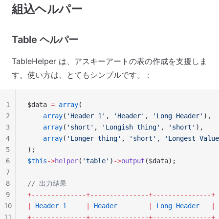
組込ヘルパー
Table ヘルパー
TableHelper は、アスキーアートの表の作成を支援しま
す。使い方は、とてもシンプルです。 :
1
$data 
=
 array
(
2
    array
(
'Header 1'
, 
'Header'
, 
'Long Header'
),
3
    array
(
'short'
, 
'Longish thing'
, 
'short'
),
4
    array
(
'Longer thing'
, 
'short'
, 
'Longest Value
5
);
6
$this
->
helper
(
'table'
)
->
output
($data);
7
8
// 出力結果
9
+--------------+---------------+---------------+
10
|
 Header
 1
     |
 Header
        |
 Long
 Header
   |
11
+--------------+---------------+---------------+