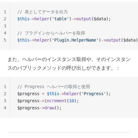
1
// 表としてデータを出力
2
$this
->
helper
(
'table'
)
->
output
($data);
3
4
// プラグインからヘルパーを取得
5
$this
->
helper
(
'Plugin.HelperName'
)
->
output
($data)
また、ヘルパーのインスタンス取得や、そのインスタン
スのパブリックメソッドの呼び出しができます。 :
1
// Progress ヘルパーの取得と使用
2
$progress 
=
 $this
->
helper
(
'Progress'
);
3
$progress
->
increment
(
10
);
4
$progress
->
draw
();