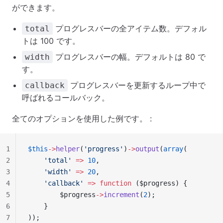
ができます。
プログレスバーの全アイテム数。デフォル
total
トは 100 です。
プログレスバーの幅。デフォルトは 80 で
width
す。
プログレスバーを更新するループ中で
callback
呼ばれるコールバック。
全てのオプションを使用した例です。 :
1
$this
->
helper
(
'progress'
)
->
output
(
array
(
2
    'total'
 =>
 10
,
3
    'width'
 =>
 20
,
4
    'callback'
 =>
 function
 ($progress) {
5
        $progress
->
increment
(
2
);
6
    }
7
));