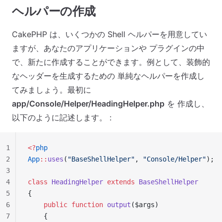
ヘルパーの作成
CakePHP は、いくつかの Shell ヘルパーを用意してい
ますが、あなたのアプリケーションや プラグインの中
で、新たに作成することができます。例として、装飾的
なヘッダーを生成するための 単純なヘルパーを作成し
てみましょう。最初に
app/Console/Helper/HeadingHelper.php
を 作成し、
以下のように記述します。 :
1
<?
php
2
App
::
uses
(
"BaseShellHelper"
, 
"Console/Helper"
);
3
4
class
 HeadingHelper
 extends
 BaseShellHelper
5
{
6
    public
 function
 output
($args)
7
    {