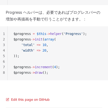
Progress ヘルパーは、必要であればプログレスバーの
増加や再描画を手動で行うことができます。 :
1
$progress 
=
 $this
->
helper
(
'Progress'
);
2
$progress
->
init
(
array
(
3
    'total'
 =>
 10
,
4
    'width'
 =>
 20
,
5
));
6
7
$progress
->
increment
(
4
);
8
$progress
->
draw
();
Edit this page on GitHub