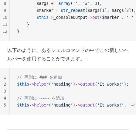
8
        $args 
+=
 array
(
''
, 
'#'
, 
3
);
9
        $marker 
=
 str_repeat
($args[
1
], $args[
2
]);
10
        $this
->
_consoleOutput
->
out
($marker 
.
 ' '
 
11
    }
12
}
以下のように、あるシェルコマンドの中でこの新しいヘ
ルパーを使用することができます。 :
1
// 両側に ### を追加
2
$this
->
helper
(
'heading'
)
->
output
(
'It works!'
);
3
4
// 両側に ~~~~ を追加
5
$this
->
helper
(
'heading'
)
->
output
(
'It works!'
, 
'~'