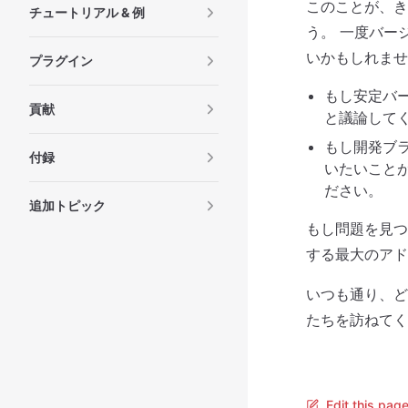
このことが、き
チュートリアル & 例
う。 一度バー
いかもしれませ
プラグイン
もし安定バー
貢献
と議論して
もし開発ブラ
付録
いたいことが
ださい。
追加トピック
もし問題を見つ
する最大のアド
いつも通り、どんな
たちを訪ねてく
Edit this pag