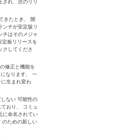
正され、次のリリ
いてきたとき、 開
ランチが安定版リ
ンチはそのメジャ
安定板リリースを
ックしてくださ
めの修正と機能を
になります、 一
チに生まれ変わ
定しない 可能性の
ており、 コミュ
元に命名されてい
ter のための新しい