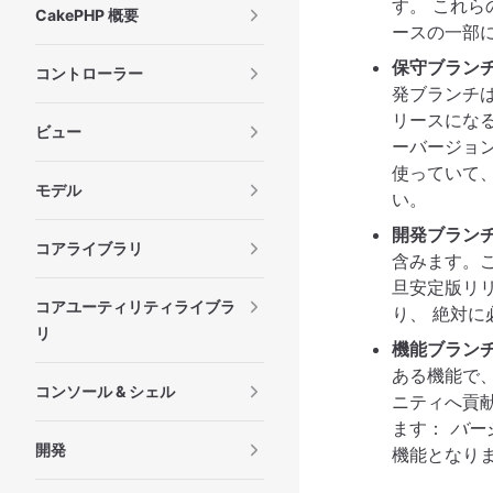
す。 これ
CakePHP 概要
ースの一部
保守ブラン
コントローラー
発ブランチ
リースにな
ビュー
ーバージョ
使っていて
モデル
い。
開発ブラン
コアライブラリ
含みます。
旦安定版リ
コアユーティリティライブラ
り、 絶対
リ
機能ブラン
ある機能で
コンソール & シェル
ニティへ貢
ます：
バー
開発
機能となり