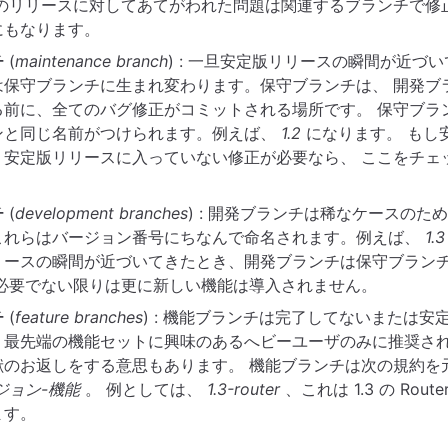
らのリリースに対してあてがわれた問題は関連するブランチで修
にもなります。
チ
(
maintenance branch
) : 一旦安定版リリースの瞬間が近づ
は保守ブランチに生まれ変わります。保守ブランチは、 開発ブ
る前に、全てのバグ修正がコミットされる場所です。 保守ブラ
ンと同じ名前がつけられます。例えば、
1.2
になります。 もし
、安定版リリースに入っていない修正が必要なら、 ここをチェ
チ
(
development branches
) : 開発ブランチは稀なケースのた
これらはバージョン番号にちなんで命名されます。例えば、
1.3
リースの瞬間が近づいてきたとき、開発ブランチは保守ブラン
に必要でない限りは更に新しい機能は導入されません。
チ
(
feature branches
) : 機能ブランチは完了してないまたは安
、最先端の機能セットに興味のあるへビーユーザのみに推奨され
献のお返しをする意思もあります。 機能ブランチは次の規約を
ジョン-機能
。 例としては、
1.3-router
、これは 1.3 の Rou
ます。