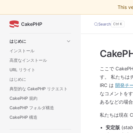
This v
Skip to content
CakePHP
Search
Sidebar Navigation
はじめに
Cake
インストール
高度なインストール
ここで Cak
URL リライト
す。 私たちは
はじめに
IRC は
開発チ
典型的な CakePHP リクエスト
なコメントをす
CakePHP 規約
あるなどの場合
CakePHP フォルダ構造
私たちは現在 C
CakePHP 構造
安定版
(
stab