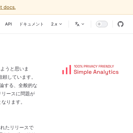
t docs.
vigation
API
ドキュメント
2.x
しようと思いま
に信頼しています。
論する、全般的な
リリースに問題が
となります。
られたリリースで