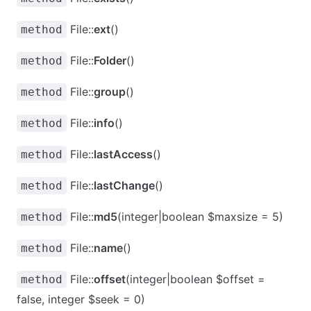
File::
ext
()
method
File::
Folder
()
method
File::
group
()
method
File::
info
()
method
File::
lastAccess
()
method
File::
lastChange
()
method
File::
md5
(integer|boolean $maxsize = 5)
method
File::
name
()
method
File::
offset
(integer|boolean $offset =
method
false, integer $seek = 0)