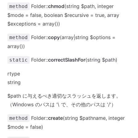
Folder::
chmod
(string $path, integer
method
$mode = false, boolean $recursive = true, array
$exceptions = array())
Folder::
copy
(array|string $options =
method
array())
Folder::
correctSlashFor
(string $path)
static
rtype
string
$path に与えるべき適切なスラッシュを返します。
（Windows のパスは '\ で、その他のパスは '/'）
Folder::
create
(string $pathname, integer
method
$mode = false)