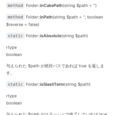
Folder::
inCakePath
(string $path = '')
method
Folder::
inPath
(string $path = '', boolean
method
$reverse = false)
Folder::
isAbsolute
(string $path)
static
rtype
boolean
与えられた $path が絶対パスであれば true を返しま
す。
Folder::
isSlashTerm
(string $path)
static
rtype
boolean
与えられた $path がスラッシュで終了していれば true