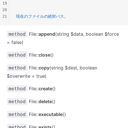
19
20
21
現在のファイルの絶対パス。
File::
append
(string $data, boolean $force
method
= false)
File::
close
()
method
File::
copy
(string $dest, boolean
method
$overwrite = true)
File::
create
()
method
File::
delete
()
method
File::
executable
()
method
File::
exists
()
method