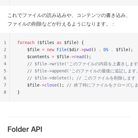
これでファイルの読み込みや、コンテンツの書き込み、
ファイルの削除などが行えるようになります。 :
1
foreach
 ($files 
as
 $file) {
2
    $file 
=
 new
 File
($dir
->
pwd
() 
.
 DS
 .
 $file);
3
    $contents 
=
 $file
->
read
();
4
    // $file->write('このファイルの内容を上書きします
5
    // $file->append('このファイルの最後に追記します
6
    // $file->delete();
 // このファイルを削除します
7
    $file
->
close
(); 
// 終了時にファイルをクローズし
8
}
Folder API