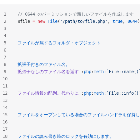
1
// 0644 のパーミッションで新しいファイルを作成します
2
$file 
=
 new
 File
(
'/path/to/file.php'
, 
true
, 
0644
)
3
4
5
ファイルが属するフォルダ・オブジェクト
6
7
8
拡張子付きのファイル名。
9
拡張子なしのファイル名を返す
 :
php
:
meth
:
`File::name()
10
11
12
ファイル情報の配列。代わりに
 :
php
:
meth
:
`File::info()
13
14
15
ファイルをオープンしている場合のファイルハンドラを保持し
16
17
18
ファイルの読み書き時のロックを有効にします。