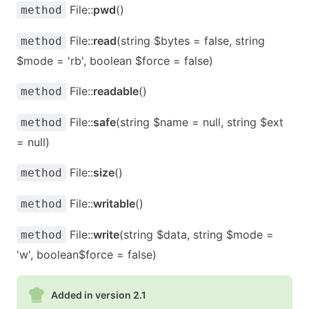
File::
pwd
()
method
File::
read
(string $bytes = false, string
method
$mode = 'rb', boolean $force = false)
File::
readable
()
method
File::
safe
(string $name = null, string $ext
method
= null)
File::
size
()
method
File::
writable
()
method
File::
write
(string $data, string $mode =
method
'w', boolean$force = false)
Added in version 2.1