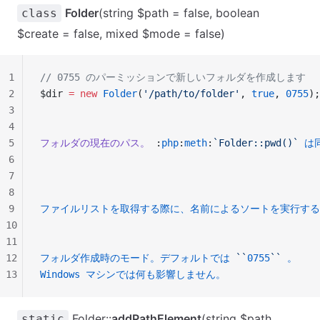
Folder
(string $path = false, boolean
class
$create = false, mixed $mode = false)
1
// 0755 のパーミッションで新しいフォルダを作成します
2
$dir 
=
 new
 Folder
(
'/path/to/folder'
, 
true
, 
0755
);
3
4
5
フォルダの現在のパス。
 :
php
:
meth
:
`Folder::pwd()`
 は
6
7
8
9
ファイルリストを取得する際に、名前によるソートを実行する
10
11
12
フォルダ作成時のモード。デフォルトでは
 ``
0755
``
 。
13
Windows
 マシンでは何も影響しません。
Folder::
addPathElement
(string $path,
static