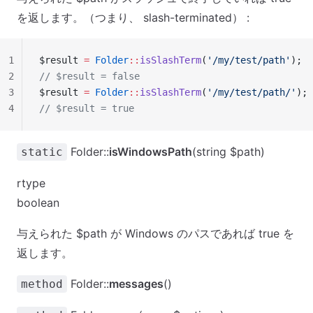
を返します。（つまり、 slash-terminated） :
1
$result 
=
 Folder
::
isSlashTerm
(
'/my/test/path'
);
2
// $result = false
3
$result 
=
 Folder
::
isSlashTerm
(
'/my/test/path/'
);
4
// $result = true
Folder::
isWindowsPath
(string $path)
static
rtype
boolean
与えられた $path が Windows のパスであれば true を
返します。
Folder::
messages
()
method