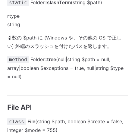
Folder::
slashTerm
(string $path)
static
rtype
string
引数の $path に (Windows や、その他の OS で正し
い) 終端のスラッシュを付けたパスを返します。
Folder::
tree
(null|string $path = null,
method
array|boolean $exceptions = true, null|string $type
= null)
File API
File
(string $path, boolean $create = false,
class
integer $mode = 755)