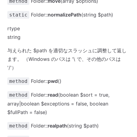
Folder::
move
(array $options)
method
Folder::
normalizePath
(string $path)
static
rtype
string
与えられた $path を適切なスラッシュに調整して返し
ます。 （Windows のパスは '\ で、その他のパスは
'/'）
Folder::
pwd
()
method
Folder::
read
(boolean $sort = true,
method
array|boolean $exceptions = false, boolean
$fullPath = false)
Folder::
realpath
(string $path)
method