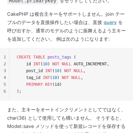
をセットしてください。
Model.primaryKey
CakePHP は複合主キーをサポートしません。join テー
ブルのデータを直接操作したい場合は、直接
query
を
呼び出すか、通常のモデルのように振舞えるよう主キー
を追加してください。 例は次のようになります:
1
CREATE
 TABLE
 posts_tags
 (
2
    id 
INT
(
10
) 
NOT NULL
 AUTO_INCREMENT,
3
    post_id 
INT
(
10
) 
NOT NULL
,
4
    tag_id 
INT
(
10
) 
NOT NULL
,
5
    PRIMARY KEY
(id)
6
);
また、主キーをオートインクリメントとしてではなく、
char(36) として使用しても構いません。 そうすると、
Model::save メソッドを使って新規レコードを保存する