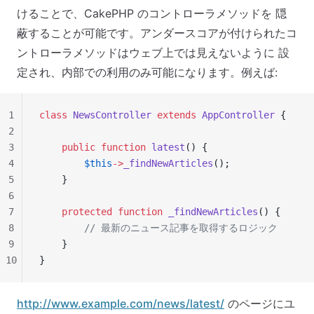
けることで、CakePHP のコントローラメソッドを 隠
蔽することが可能です。アンダースコアが付けられたコ
ントローラメソッドはウェブ上では見えないように 設
定され、内部での利用のみ可能になります。例えば:
1
class
 NewsController
 extends
 AppController
 {
2
3
    public
 function
 latest
() {
4
        $this
->
_findNewArticles
();
5
    }
6
7
    protected
 function
 _findNewArticles
() {
8
        // 最新のニュース記事を取得するロジック
9
    }
10
}
http://www.example.com/news/latest/
のページにユ