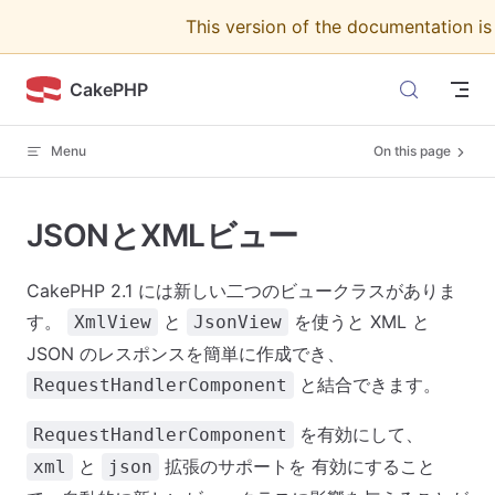
This version of the documentation i
Skip to content
CakePHP
Menu
On this page
JSONとXMLビュー
CakePHP 2.1 には新しい二つのビュークラスがありま
す。
と
を使うと XML と
XmlView
JsonView
JSON のレスポンスを簡単に作成でき、
と結合できます。
RequestHandlerComponent
を有効にして、
RequestHandlerComponent
と
拡張のサポートを 有効にすること
xml
json