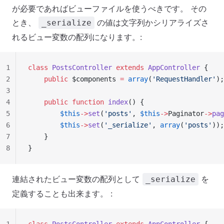
が必要であればビューファイルを使うべきです。 その
とき、
の値は文字列かシリアライズさ
_serialize
れるビュー変数の配列になります。:
1
class
 PostsController
 extends
 AppController
 {
2
    public
 $components 
=
 array
(
'RequestHandler'
);
3
4
    public
 function
 index
() {
5
        $this
->
set
(
'posts'
, 
$this
->
Paginator
->
pag
6
        $this
->
set
(
'_serialize'
, 
array
(
'posts'
));
7
    }
8
}
連結されたビュー変数の配列として
を
_serialize
定義することも出来ます。 :