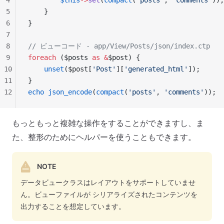
4
        $this
->
set
(
compact
(
'posts'
, 
'comments'
));
5
    }
6
}
7
8
// ビューコード - app/View/Posts/json/index.ctp
9
foreach
 ($posts 
as
 &
$post) {
10
    unset
($post[
'Post'
][
'generated_html'
]);
11
}
12
echo
 json_encode
(
compact
(
'posts'
, 
'comments'
));
もっともっと複雑な操作をすることができますし、ま
た、整形のためにヘルパーを使うこともできます。
NOTE
データビュークラスはレイアウトをサポートしていませ
ん。ビューファイルが シリアライズされたコンテンツを
出力することを想定しています。