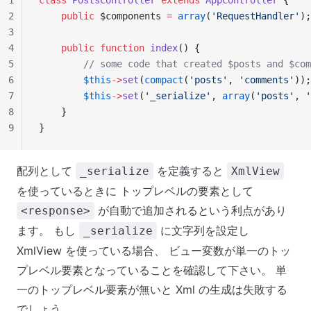
1
class
 PostsController
 extends
 AppController
 {
2
    public
 $components 
=
 array
(
'RequestHandler'
);
3
4
    public
 function
 index
() {
5
        // some code that created $posts and $com
6
        $this
->
set
(
compact
(
'posts'
, 
'comments'
));
7
        $this
->
set
(
'_serialize'
, 
array
(
'posts'
, 
'
8
    }
9
}
配列として
を定義すると
_serialize
XmlView
を使っているときに トップレベルの要素として
が自動で追加されるという利点があり
<response>
ます。 もし
に文字列を設定し
_serialize
XmlView を使っている場合、 ビュー変数が単一のトッ
プレベル要素となっていることを確認して下さい。 単
一のトップレベル要素が無いと Xml の生成は失敗する
でしょう。